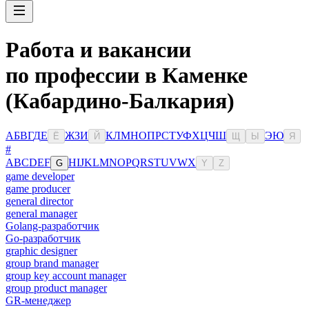
Работа и вакансии
по профессии в Каменке
(Кабардино-Балкария)
А
Б
В
Г
Д
Е
Ж
З
И
К
Л
М
Н
О
П
Р
С
Т
У
Ф
Х
Ц
Ч
Ш
Э
Ю
Ё
Й
Щ
Ы
Я
#
A
B
C
D
E
F
H
I
J
K
L
M
N
O
P
Q
R
S
T
U
V
W
X
G
Y
Z
game developer
game producer
general director
general manager
Golang-разработчик
Go-разработчик
graphic designer
group brand manager
group key account manager
group product manager
GR-менеджер